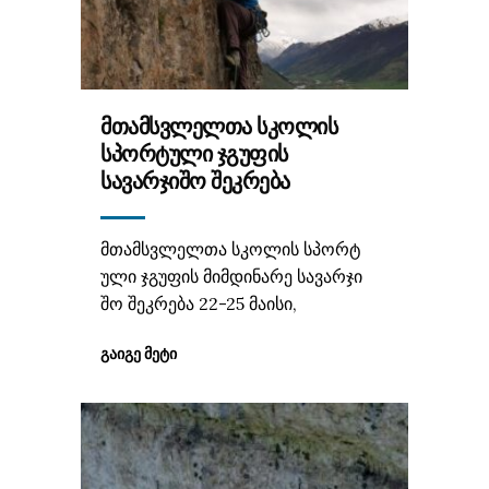
ᲛᲗᲐᲛᲡᲕᲚᲔᲚᲗᲐ ᲡᲙᲝᲚᲘᲡ
ᲡᲞᲝᲠᲢᲣᲚᲘ ᲯᲒᲣᲤᲘᲡ
ᲡᲐᲕᲐᲠᲯᲘᲨᲝ ᲨᲔᲙᲠᲔᲑᲐ
მთამსვლელთა სკოლის სპორტ
ული ჯგუფის მიმდინარე სავარჯი
შო შეკრება 22-25 მაისი,
ᲒᲐᲘᲒᲔ ᲛᲔᲢᲘ