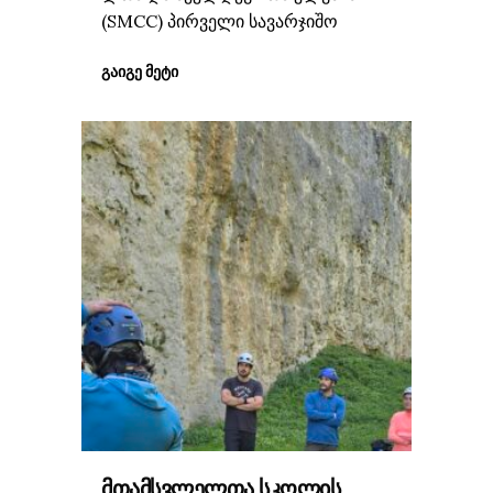
(SMCC) პირველი სავარჯიშო
ᲒᲐᲘᲒᲔ ᲛᲔᲢᲘ
ᲛᲗᲐᲛᲡᲕᲚᲔᲚᲗᲐ ᲡᲙᲝᲚᲘᲡ