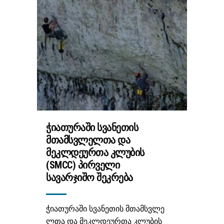
ᲭᲘᲐᲗᲣᲠᲐᲨᲘ ᲡᲕᲐᲜᲔᲗᲘᲡ
ᲛᲗᲐᲛᲡᲕᲚᲔᲚᲗᲐ ᲓᲐ
ᲛᲔᲙᲚᲓᲔᲣᲠᲗᲐ ᲙᲚᲣᲑᲘᲡ
(SMCC) ᲞᲘᲠᲕᲔᲚᲘ
ᲡᲐᲕᲐᲠᲯᲘᲨᲝ ᲨᲔᲙᲠᲔᲑᲐ
ჭიათურაში სვანეთის მთამსვლე
ლთა და მეკლდეურთა კლუბის