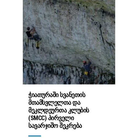
ᲭᲘᲐᲗᲣᲠᲐᲨᲘ ᲡᲕᲐᲜᲔᲗᲘᲡ
ᲛᲗᲐᲛᲡᲕᲚᲔᲚᲗᲐ ᲓᲐ
ᲛᲔᲙᲚᲓᲔᲣᲠᲗᲐ ᲙᲚᲣᲑᲘᲡ
(SMCC) ᲞᲘᲠᲕᲔᲚᲘ
ᲡᲐᲕᲐᲠᲯᲘᲨᲝ ᲨᲔᲙᲠᲔᲑᲐ