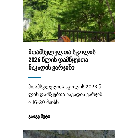
ᲛᲗᲐᲛᲡᲕᲚᲔᲚᲗᲐ ᲡᲙᲝᲚᲘᲡ
2026 ᲬᲚᲘᲡ ᲓᲐᲛᲬᲧᲔᲑᲗᲐ
ᲜᲐᲙᲐᲓᲘᲡ ᲕᲐᲠᲯᲘᲨᲘ
მთამსვლელთა სკოლის 2026 წ
ლის დამწყებთა ნაკადის ვარჯიშ
ი 16-20 მაისს
ᲒᲐᲘᲒᲔ ᲛᲔᲢᲘ