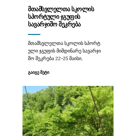
ᲛᲗᲐᲛᲡᲕᲚᲔᲚᲗᲐ ᲡᲙᲝᲚᲘᲡ
ᲡᲞᲝᲠᲢᲣᲚᲘ ᲯᲒᲣᲤᲘᲡ
ᲡᲐᲕᲐᲠᲯᲘᲨᲝ ᲨᲔᲙᲠᲔᲑᲐ
მთამსვლელთა სკოლის სპორტ
ული ჯგუფის მიმდინარე სავარჯი
შო შეკრება 22-25 მაისი,
ᲒᲐᲘᲒᲔ ᲛᲔᲢᲘ