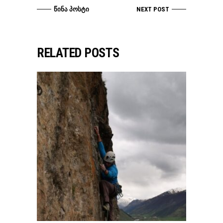
ᲬᲘᲜᲐ ᲞᲝᲡᲢᲘ
NEXT POST
RELATED POSTS