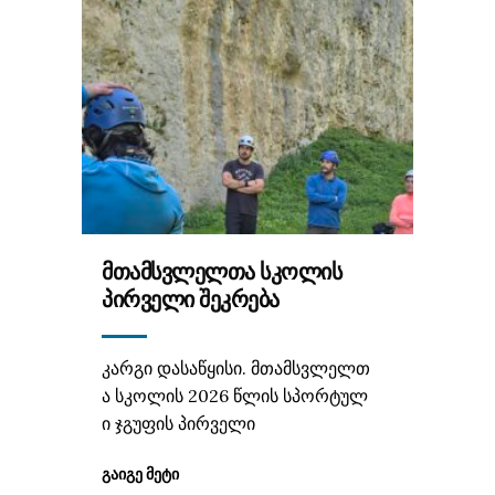
ᲛᲗᲐᲛᲡᲕᲚᲔᲚᲗᲐ ᲡᲙᲝᲚᲘᲡ
ᲞᲘᲠᲕᲔᲚᲘ ᲨᲔᲙᲠᲔᲑᲐ
კარგი დასაწყისი. მთამსვლელთ
ა სკოლის 2026 წლის სპორტულ
ი ჯგუფის პირველი
ᲒᲐᲘᲒᲔ ᲛᲔᲢᲘ