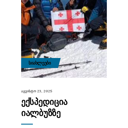
ᲡᲘᲐᲮᲚᲔᲔᲑᲘ
აგვისტო 23, 2025
ᲔᲥᲡᲞᲔᲓᲘᲪᲘᲐ
ᲘᲐᲚᲑᲣᲖᲖᲔ