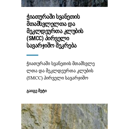
ᲭᲘᲐᲗᲣᲠᲐᲨᲘ ᲡᲕᲐᲜᲔᲗᲘᲡ
ᲛᲗᲐᲛᲡᲕᲚᲔᲚᲗᲐ ᲓᲐ
ᲛᲔᲙᲚᲓᲔᲣᲠᲗᲐ ᲙᲚᲣᲑᲘᲡ
(SMCC) ᲞᲘᲠᲕᲔᲚᲘ
ᲡᲐᲕᲐᲠᲯᲘᲨᲝ ᲨᲔᲙᲠᲔᲑᲐ
ჭიათურაში სვანეთის მთამსვლე
ლთა და მეკლდეურთა კლუბის
(SMCC) პირველი სავარჯიშო
ᲒᲐᲘᲒᲔ ᲛᲔᲢᲘ