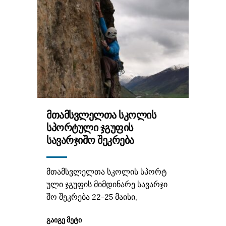
ᲛᲗᲐᲛᲡᲕᲚᲔᲚᲗᲐ ᲡᲙᲝᲚᲘᲡ
ᲡᲞᲝᲠᲢᲣᲚᲘ ᲯᲒᲣᲤᲘᲡ
ᲡᲐᲕᲐᲠᲯᲘᲨᲝ ᲨᲔᲙᲠᲔᲑᲐ
მთამსვლელთა სკოლის სპორტ
ული ჯგუფის მიმდინარე სავარჯი
შო შეკრება 22-25 მაისი,
ᲒᲐᲘᲒᲔ ᲛᲔᲢᲘ