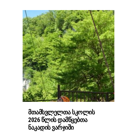
ᲛᲗᲐᲛᲡᲕᲚᲔᲚᲗᲐ ᲡᲙᲝᲚᲘᲡ
2026 ᲬᲚᲘᲡ ᲓᲐᲛᲬᲧᲔᲑᲗᲐ
ᲜᲐᲙᲐᲓᲘᲡ ᲕᲐᲠᲯᲘᲨᲘ