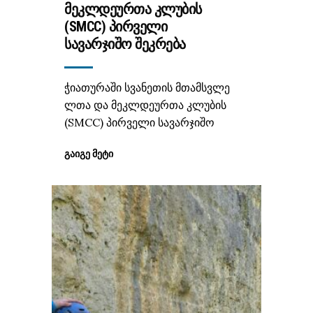
ᲛᲔᲙᲚᲓᲔᲣᲠᲗᲐ ᲙᲚᲣᲑᲘᲡ
(SMCC) ᲞᲘᲠᲕᲔᲚᲘ
ᲡᲐᲕᲐᲠᲯᲘᲨᲝ ᲨᲔᲙᲠᲔᲑᲐ
ჭიათურაში სვანეთის მთამსვლე
ლთა და მეკლდეურთა კლუბის
(SMCC) პირველი სავარჯიშო
ᲒᲐᲘᲒᲔ ᲛᲔᲢᲘ