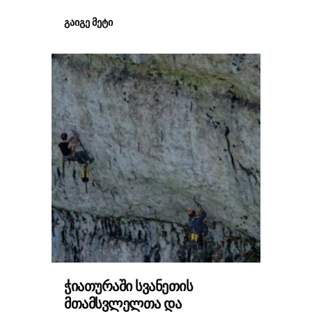
ᲒᲐᲘᲒᲔ ᲛᲔᲢᲘ
ᲭᲘᲐᲗᲣᲠᲐᲨᲘ ᲡᲕᲐᲜᲔᲗᲘᲡ
ᲛᲗᲐᲛᲡᲕᲚᲔᲚᲗᲐ ᲓᲐ