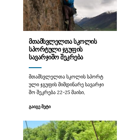
ᲛᲗᲐᲛᲡᲕᲚᲔᲚᲗᲐ ᲡᲙᲝᲚᲘᲡ
ᲡᲞᲝᲠᲢᲣᲚᲘ ᲯᲒᲣᲤᲘᲡ
ᲡᲐᲕᲐᲠᲯᲘᲨᲝ ᲨᲔᲙᲠᲔᲑᲐ
მთამსვლელთა სკოლის სპორტ
ული ჯგუფის მიმდინარე სავარჯი
შო შეკრება 22-25 მაისი,
ᲒᲐᲘᲒᲔ ᲛᲔᲢᲘ