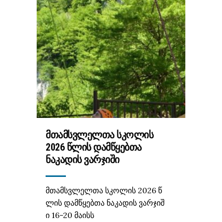
ᲛᲗᲐᲛᲡᲕᲚᲔᲚᲗᲐ ᲡᲙᲝᲚᲘᲡ
2026 ᲬᲚᲘᲡ ᲓᲐᲛᲬᲧᲔᲑᲗᲐ
ᲜᲐᲙᲐᲓᲘᲡ ᲕᲐᲠᲯᲘᲨᲘ
მთამსვლელთა სკოლის 2026 წ
ლის დამწყებთა ნაკადის ვარჯიშ
ი 16-20 მაისს