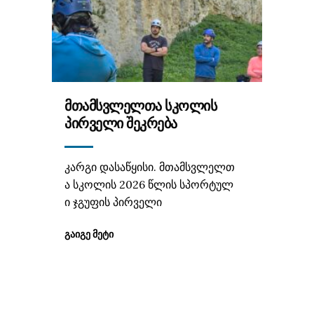
ᲛᲗᲐᲛᲡᲕᲚᲔᲚᲗᲐ ᲡᲙᲝᲚᲘᲡ
ᲞᲘᲠᲕᲔᲚᲘ ᲨᲔᲙᲠᲔᲑᲐ
კარგი დასაწყისი. მთამსვლელთ
ა სკოლის 2026 წლის სპორტულ
ი ჯგუფის პირველი
ᲒᲐᲘᲒᲔ ᲛᲔᲢᲘ