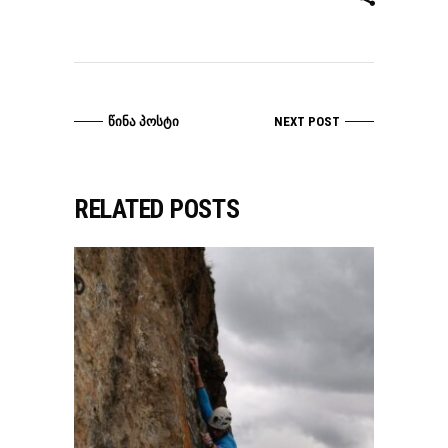
ᲬᲘᲜᲐ ᲞᲝᲡᲢᲘ
NEXT POST
RELATED POSTS