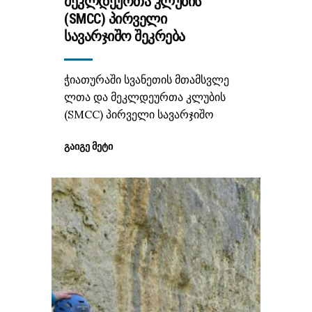
ᲛᲔᲙᲚᲓᲔᲣᲠᲗᲐ ᲙᲚᲣᲑᲘᲡ
(SMCC) ᲞᲘᲠᲕᲔᲚᲘ
ᲡᲐᲕᲐᲠᲯᲘᲨᲝ ᲨᲔᲙᲠᲔᲑᲐ
ჭიათურაში სვანეთის მთამსვლე
ლთა და მეკლდეურთა კლუბის
(SMCC) პირველი სავარჯიშო
ᲒᲐᲘᲒᲔ ᲛᲔᲢᲘ