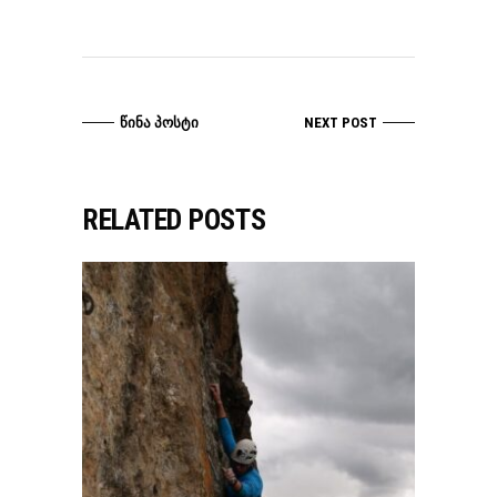
ᲬᲘᲜᲐ ᲞᲝᲡᲢᲘ
NEXT POST
RELATED POSTS