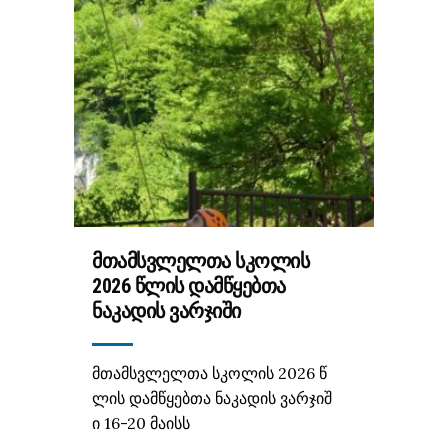
ᲛᲗᲐᲛᲡᲕᲚᲔᲚᲗᲐ ᲡᲙᲝᲚᲘᲡ
2026 ᲬᲚᲘᲡ ᲓᲐᲛᲬᲧᲔᲑᲗᲐ
ᲜᲐᲙᲐᲓᲘᲡ ᲕᲐᲠᲯᲘᲨᲘ
მთამსვლელთა სკოლის 2026 წ
ლის დამწყებთა ნაკადის ვარჯიშ
ი 16-20 მაისს