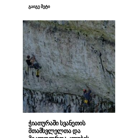
ᲒᲐᲘᲒᲔ ᲛᲔᲢᲘ
ᲭᲘᲐᲗᲣᲠᲐᲨᲘ ᲡᲕᲐᲜᲔᲗᲘᲡ
ᲛᲗᲐᲛᲡᲕᲚᲔᲚᲗᲐ ᲓᲐ