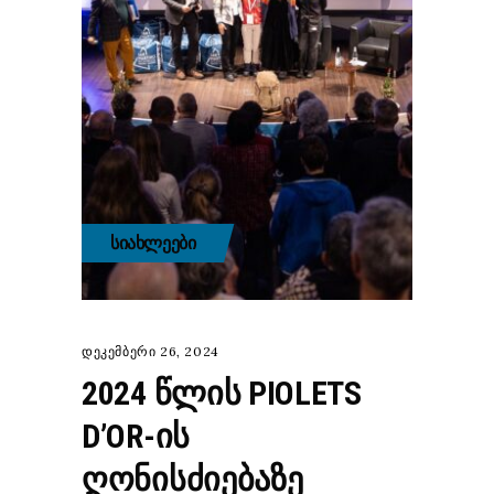
ᲡᲘᲐᲮᲚᲔᲔᲑᲘ
დეკემბერი 26, 2024
2024 ᲬᲚᲘᲡ PIOLETS
D’OR-ᲘᲡ
ᲦᲝᲜᲘᲡᲫᲘᲔᲑᲐᲖᲔ