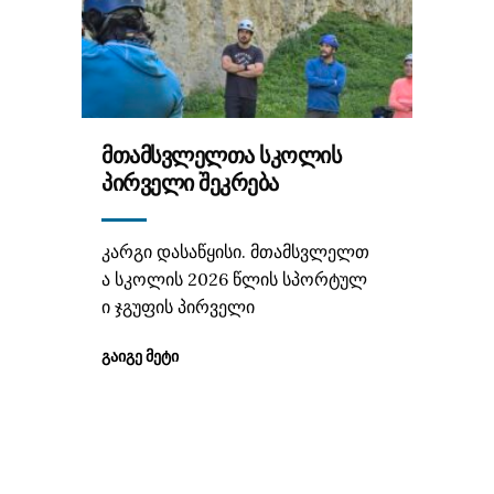
ᲛᲗᲐᲛᲡᲕᲚᲔᲚᲗᲐ ᲡᲙᲝᲚᲘᲡ
ᲞᲘᲠᲕᲔᲚᲘ ᲨᲔᲙᲠᲔᲑᲐ
კარგი დასაწყისი. მთამსვლელთ
ა სკოლის 2026 წლის სპორტულ
ი ჯგუფის პირველი
ᲒᲐᲘᲒᲔ ᲛᲔᲢᲘ