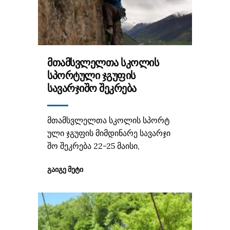
ᲛᲗᲐᲛᲡᲕᲚᲔᲚᲗᲐ ᲡᲙᲝᲚᲘᲡ
ᲡᲞᲝᲠᲢᲣᲚᲘ ᲯᲒᲣᲤᲘᲡ
ᲡᲐᲕᲐᲠᲯᲘᲨᲝ ᲨᲔᲙᲠᲔᲑᲐ
მთამსვლელთა სკოლის სპორტ
ული ჯგუფის მიმდინარე სავარჯი
შო შეკრება 22-25 მაისი,
ᲒᲐᲘᲒᲔ ᲛᲔᲢᲘ