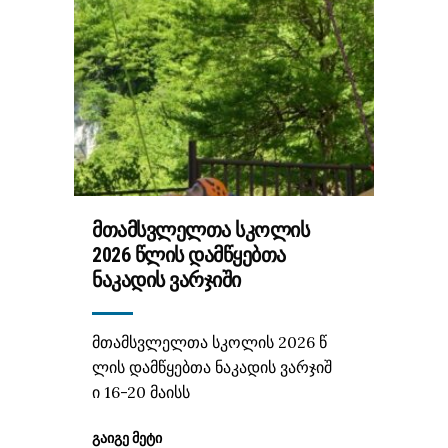
ᲛᲗᲐᲛᲡᲕᲚᲔᲚᲗᲐ ᲡᲙᲝᲚᲘᲡ
2026 ᲬᲚᲘᲡ ᲓᲐᲛᲬᲧᲔᲑᲗᲐ
ᲜᲐᲙᲐᲓᲘᲡ ᲕᲐᲠᲯᲘᲨᲘ
მთამსვლელთა სკოლის 2026 წ
ლის დამწყებთა ნაკადის ვარჯიშ
ი 16-20 მაისს
ᲒᲐᲘᲒᲔ ᲛᲔᲢᲘ