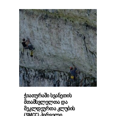
ᲭᲘᲐᲗᲣᲠᲐᲨᲘ ᲡᲕᲐᲜᲔᲗᲘᲡ
ᲛᲗᲐᲛᲡᲕᲚᲔᲚᲗᲐ ᲓᲐ
ᲛᲔᲙᲚᲓᲔᲣᲠᲗᲐ ᲙᲚᲣᲑᲘᲡ
(SMCC) ᲞᲘᲠᲕᲔᲚᲘ