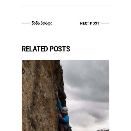
ᲬᲘᲜᲐ ᲞᲝᲡᲢᲘ
NEXT POST
RELATED POSTS