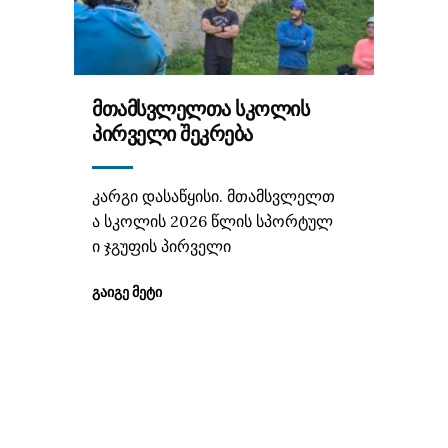
ᲛᲗᲐᲛᲡᲕᲚᲔᲚᲗᲐ ᲡᲙᲝᲚᲘᲡ
ᲞᲘᲠᲕᲔᲚᲘ ᲨᲔᲙᲠᲔᲑᲐ
კარგი დასაწყისი. მთამსვლელთ
ა სკოლის 2026 წლის სპორტულ
ი ჯგუფის პირველი
ᲒᲐᲘᲒᲔ ᲛᲔᲢᲘ