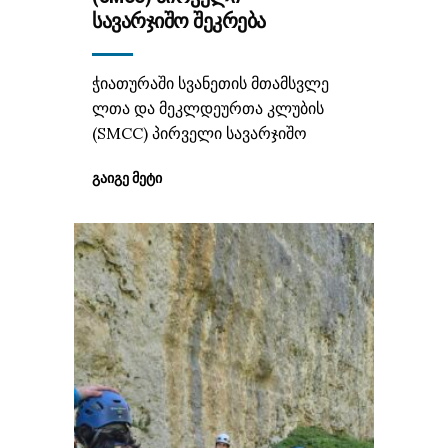
ᲡᲐᲕᲐᲠᲯᲘᲨᲝ ᲨᲔᲙᲠᲔᲑᲐ
ჭიათურაში სვანეთის მთამსვლე
ლთა და მეკლდეურთა კლუბის
(SMCC) პირველი სავარჯიშო
ᲒᲐᲘᲒᲔ ᲛᲔᲢᲘ