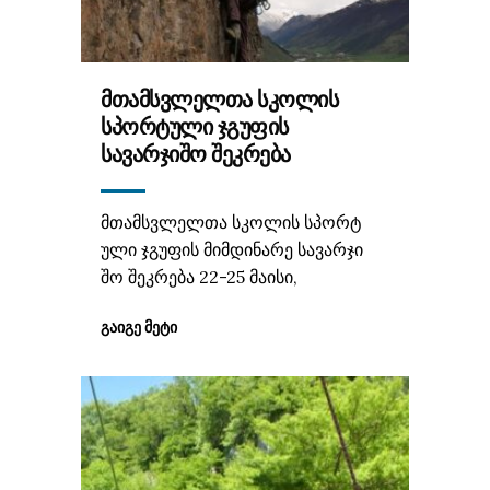
ᲛᲗᲐᲛᲡᲕᲚᲔᲚᲗᲐ ᲡᲙᲝᲚᲘᲡ
ᲡᲞᲝᲠᲢᲣᲚᲘ ᲯᲒᲣᲤᲘᲡ
ᲡᲐᲕᲐᲠᲯᲘᲨᲝ ᲨᲔᲙᲠᲔᲑᲐ
მთამსვლელთა სკოლის სპორტ
ული ჯგუფის მიმდინარე სავარჯი
შო შეკრება 22-25 მაისი,
ᲒᲐᲘᲒᲔ ᲛᲔᲢᲘ