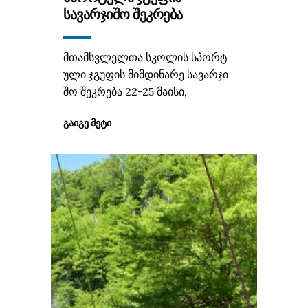
ᲡᲐᲕᲐᲠᲯᲘᲨᲝ ᲨᲔᲙᲠᲔᲑᲐ
მთამსვლელთა სკოლის სპორტ
ული ჯგუფის მიმდინარე სავარჯი
შო შეკრება 22-25 მაისი,
ᲒᲐᲘᲒᲔ ᲛᲔᲢᲘ