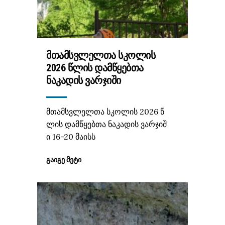
ᲛᲗᲐᲛᲡᲕᲚᲔᲚᲗᲐ ᲡᲙᲝᲚᲘᲡ
2026 ᲬᲚᲘᲡ ᲓᲐᲛᲬᲧᲔᲑᲗᲐ
ᲜᲐᲙᲐᲓᲘᲡ ᲕᲐᲠᲯᲘᲨᲘ
მთამსვლელთა სკოლის 2026 წ
ლის დამწყებთა ნაკადის ვარჯიშ
ი 16-20 მაისს
ᲒᲐᲘᲒᲔ ᲛᲔᲢᲘ