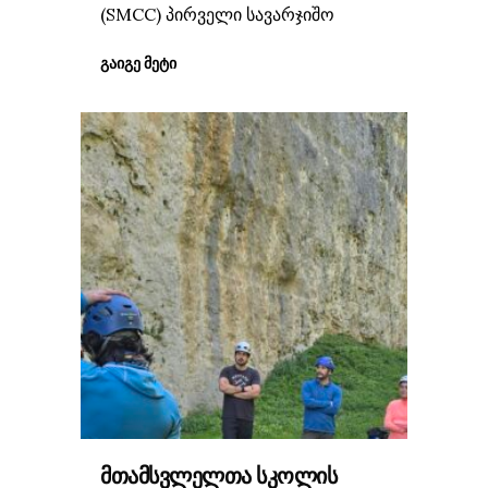
(SMCC) პირველი სავარჯიშო
ᲒᲐᲘᲒᲔ ᲛᲔᲢᲘ
ᲛᲗᲐᲛᲡᲕᲚᲔᲚᲗᲐ ᲡᲙᲝᲚᲘᲡ