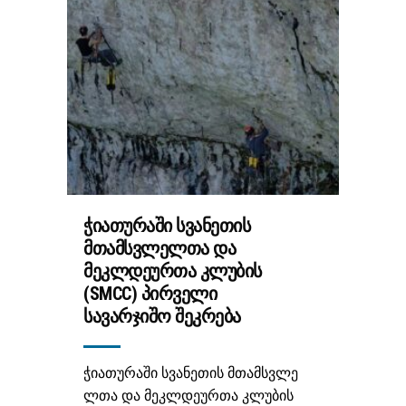
ᲭᲘᲐᲗᲣᲠᲐᲨᲘ ᲡᲕᲐᲜᲔᲗᲘᲡ
ᲛᲗᲐᲛᲡᲕᲚᲔᲚᲗᲐ ᲓᲐ
ᲛᲔᲙᲚᲓᲔᲣᲠᲗᲐ ᲙᲚᲣᲑᲘᲡ
(SMCC) ᲞᲘᲠᲕᲔᲚᲘ
ᲡᲐᲕᲐᲠᲯᲘᲨᲝ ᲨᲔᲙᲠᲔᲑᲐ
ჭიათურაში სვანეთის მთამსვლე
ლთა და მეკლდეურთა კლუბის