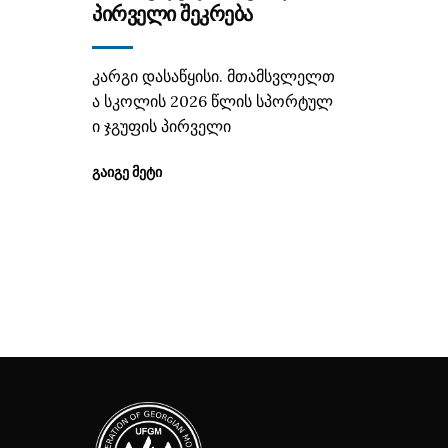
ᲞᲘᲠᲕᲔᲚᲘ ᲨᲔᲙᲠᲔᲑᲐ
კარგი დასაწყისი. მთამსვლელთ
ა სკოლის 2026 წლის სპორტულ
ი ჯგუფის პირველი
ᲒᲐᲘᲒᲔ ᲛᲔᲢᲘ