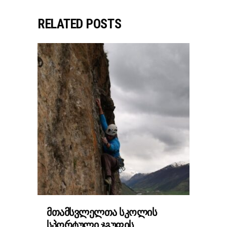
RELATED POSTS
ᲛᲗᲐᲛᲡᲕᲚᲔᲚᲗᲐ ᲡᲙᲝᲚᲘᲡ
ᲡᲞᲝᲠᲢᲣᲚᲘ ᲯᲒᲣᲤᲘᲡ