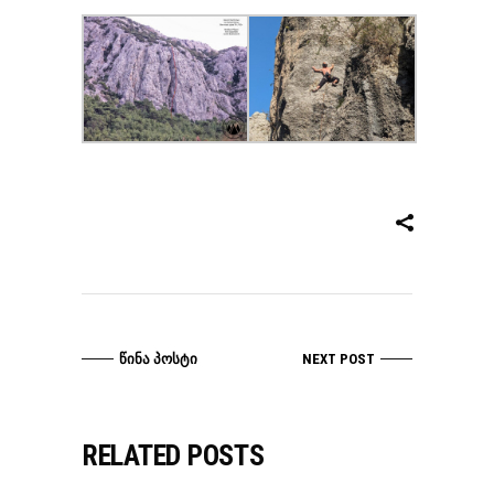
ᲬᲘᲜᲐ ᲞᲝᲡᲢᲘ
NEXT POST
RELATED POSTS