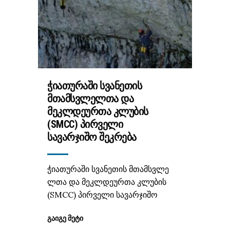
ᲭᲘᲐᲗᲣᲠᲐᲨᲘ ᲡᲕᲐᲜᲔᲗᲘᲡ
ᲛᲗᲐᲛᲡᲕᲚᲔᲚᲗᲐ ᲓᲐ
ᲛᲔᲙᲚᲓᲔᲣᲠᲗᲐ ᲙᲚᲣᲑᲘᲡ
(SMCC) ᲞᲘᲠᲕᲔᲚᲘ
ᲡᲐᲕᲐᲠᲯᲘᲨᲝ ᲨᲔᲙᲠᲔᲑᲐ
ჭიათურაში სვანეთის მთამსვლე
ლთა და მეკლდეურთა კლუბის
(SMCC) პირველი სავარჯიშო
ᲒᲐᲘᲒᲔ ᲛᲔᲢᲘ