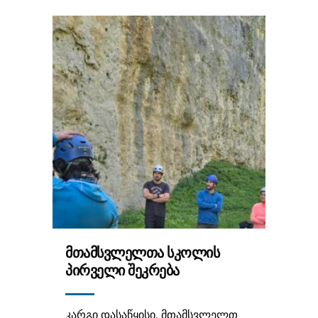
ᲛᲗᲐᲛᲡᲕᲚᲔᲚᲗᲐ ᲡᲙᲝᲚᲘᲡ
ᲞᲘᲠᲕᲔᲚᲘ ᲨᲔᲙᲠᲔᲑᲐ
კარგი დასაწყისი. მთამსვლელთ