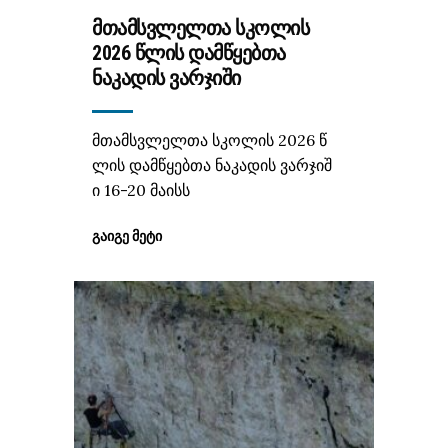
ᲛᲗᲐᲛᲡᲕᲚᲔᲚᲗᲐ ᲡᲙᲝᲚᲘᲡ
2026 ᲬᲚᲘᲡ ᲓᲐᲛᲬᲧᲔᲑᲗᲐ
ᲜᲐᲙᲐᲓᲘᲡ ᲕᲐᲠᲯᲘᲨᲘ
მთამსვლელთა სკოლის 2026 წ
ლის დამწყებთა ნაკადის ვარჯიშ
ი 16-20 მაისს
ᲒᲐᲘᲒᲔ ᲛᲔᲢᲘ