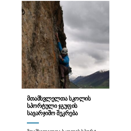
ᲛᲗᲐᲛᲡᲕᲚᲔᲚᲗᲐ ᲡᲙᲝᲚᲘᲡ
ᲡᲞᲝᲠᲢᲣᲚᲘ ᲯᲒᲣᲤᲘᲡ
ᲡᲐᲕᲐᲠᲯᲘᲨᲝ ᲨᲔᲙᲠᲔᲑᲐ