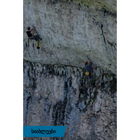
ᲡᲘᲐᲮᲚᲔᲔᲑᲘ