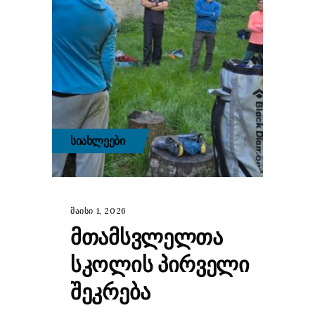
ᲡᲘᲐᲮᲚᲔᲔᲑᲘ
მაისი 1, 2026
ᲛᲗᲐᲛᲡᲕᲚᲔᲚᲗᲐ
ᲡᲙᲝᲚᲘᲡ ᲞᲘᲠᲕᲔᲚᲘ
ᲨᲔᲙᲠᲔᲑᲐ