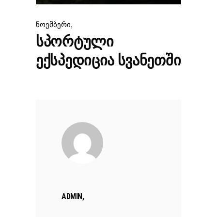
,
ნოემბერი
ᲡᲞᲝᲠᲢᲣᲚᲘ
ᲔᲥᲡᲞᲔᲓᲘᲪᲘᲐ ᲡᲕᲐᲜᲔᲗᲨᲘ
ADMIN,