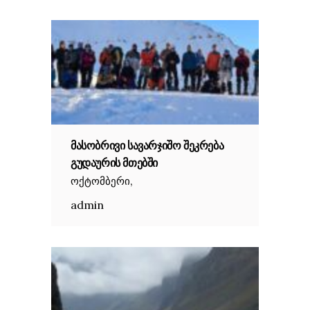
ᲛᲐᲡᲝᲑᲠᲘᲕᲘ ᲡᲐᲕᲐᲠᲯᲘᲨᲝ ᲨᲔᲙᲠᲔᲑᲐ
ᲒᲣᲓᲐᲣᲠᲘᲡ ᲛᲗᲔᲑᲨᲘ
,
ოქტომბერი
admin