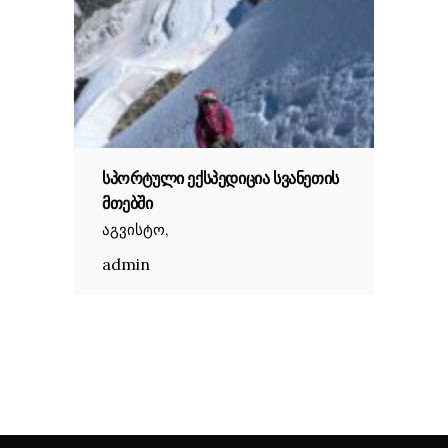
ᲡᲞᲝᲠᲢᲣᲚᲘ ᲔᲥᲡᲞᲔᲓᲘᲪᲘᲐ ᲡᲕᲐᲜᲔᲗᲘᲡ
ᲛᲗᲔᲑᲨᲘ
,
აგვისტო
admin