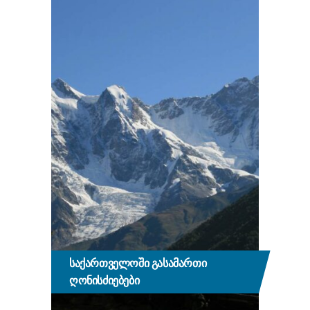
ᲡᲐᲥᲐᲠᲗᲕᲔᲚᲝᲨᲘ ᲒᲐᲡᲐᲛᲐᲠᲗᲘ
ᲦᲝᲜᲘᲡᲫᲘᲔᲑᲔᲑᲘ