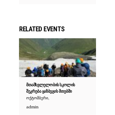
RELATED EVENTS
ᲛᲗᲐᲛᲡᲕᲚᲔᲚᲝᲑᲘᲡ ᲡᲙᲝᲚᲘᲡ
ᲨᲔᲙᲠᲔᲑᲐ ᲧᲐᲖᲑᲔᲒᲘᲡ ᲛᲗᲔᲑᲨᲘ
,
ოქტომბერი
admin