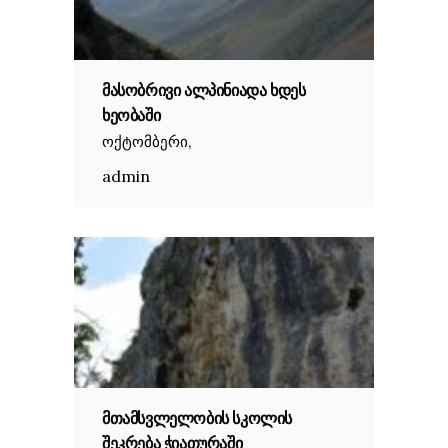
ᲛᲐᲡᲝᲑᲠᲘᲕᲘ ᲐᲚᲞᲘᲜᲘᲐᲓᲐ ᲮᲓᲔᲡ
ᲮᲔᲝᲑᲐᲨᲘ
,
ოქტომბერი
admin
ᲛᲗᲐᲛᲡᲕᲚᲔᲚᲝᲑᲘᲡ ᲡᲙᲝᲚᲘᲡ
ᲨᲔᲙᲠᲔᲑᲐ ᲭᲘᲐᲗᲣᲠᲐᲨᲘ