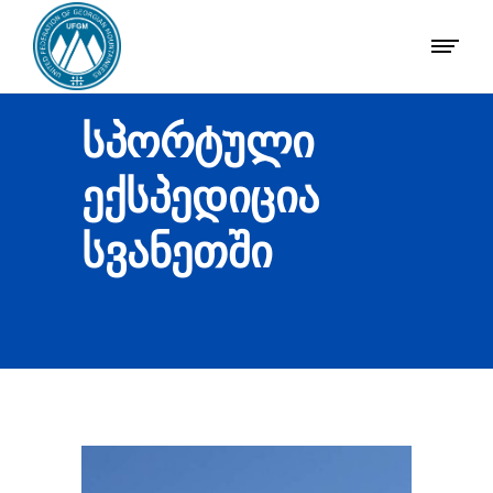
ᲡᲞᲝᲠᲢᲣᲚᲘ
ᲔᲥᲡᲞᲔᲓᲘᲪᲘᲐ
ᲡᲕᲐᲜᲔᲗᲨᲘ