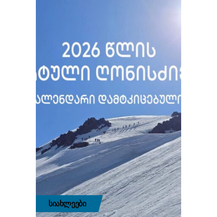
ᲡᲘᲐᲮᲚᲔᲔᲑᲘ