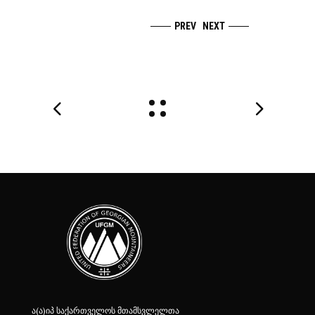
PREV
NEXT
ა(ა)იპ საქართველოს მთამსვლელთა