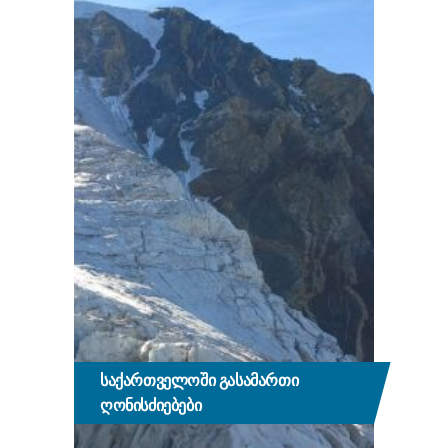
ᲡᲐᲥᲐᲠᲗᲕᲔᲚᲝᲨᲘ ᲒᲐᲡᲐᲛᲐᲠᲗᲘ
ᲦᲝᲜᲘᲡᲫᲘᲔᲑᲔᲑᲘ