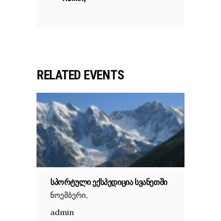
RELATED EVENTS
ᲡᲞᲝᲠᲢᲣᲚᲘ ᲔᲥᲡᲞᲔᲓᲘᲪᲘᲐ ᲡᲕᲐᲜᲔᲗᲨᲘ
,
ნოემბერი
admin