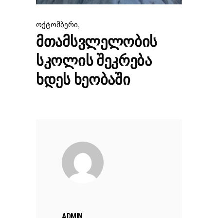
,
ოქტომბერი
ᲛᲗᲐᲛᲡᲕᲚᲔᲚᲝᲑᲘᲡ
ᲡᲙᲝᲚᲘᲡ ᲨᲔᲙᲠᲔᲑᲐ
ᲮᲓᲔᲡ ᲮᲔᲝᲑᲐᲨᲘ
ADMIN,