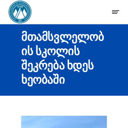
ᲛᲗᲐᲛᲡᲕᲚᲔᲚᲝᲑ
ᲘᲡ ᲡᲙᲝᲚᲘᲡ
ᲨᲔᲙᲠᲔᲑᲐ ᲮᲓᲔᲡ
ᲮᲔᲝᲑᲐᲨᲘ