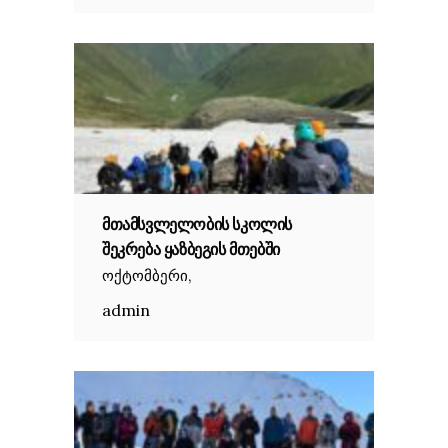
ᲛᲗᲐᲛᲡᲕᲚᲔᲚᲝᲑᲘᲡ ᲡᲙᲝᲚᲘᲡ
ᲨᲔᲙᲠᲔᲑᲐ ᲧᲐᲖᲑᲔᲒᲘᲡ ᲛᲗᲔᲑᲨᲘ
,
ოქტომბერი
admin