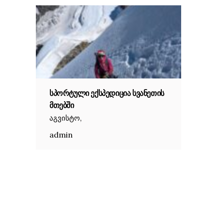
ᲡᲞᲝᲠᲢᲣᲚᲘ ᲔᲥᲡᲞᲔᲓᲘᲪᲘᲐ ᲡᲕᲐᲜᲔᲗᲘᲡ
ᲛᲗᲔᲑᲨᲘ
,
აგვისტო
admin