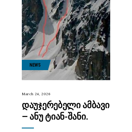
NEWS
March 24, 2026
ᲓᲐᲣᲯᲔᲠᲔᲑᲔᲚᲘ ᲐᲛᲑᲐᲕᲘ
— ᲐᲜᲣ ᲢᲘᲐᲜ-ᲨᲐᲜᲘ.