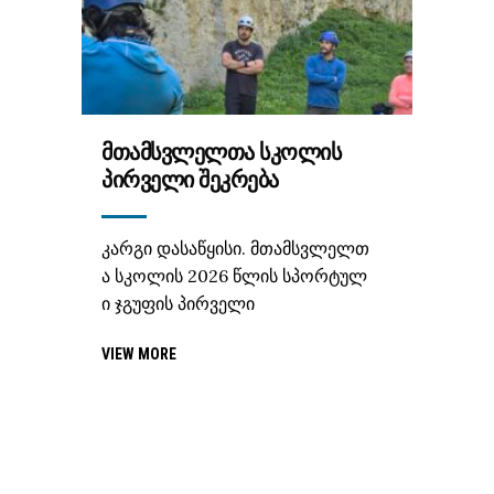
ᲛᲗᲐᲛᲡᲕᲚᲔᲚᲗᲐ ᲡᲙᲝᲚᲘᲡ
ᲞᲘᲠᲕᲔᲚᲘ ᲨᲔᲙᲠᲔᲑᲐ
კარგი დასაწყისი. მთამსვლელთ
ა სკოლის 2026 წლის სპორტულ
ი ჯგუფის პირველი
VIEW MORE