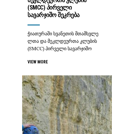
(SMCC) ᲞᲘᲠᲕᲔᲚᲘ
ᲡᲐᲕᲐᲠᲯᲘᲨᲝ ᲨᲔᲙᲠᲔᲑᲐ
ჭიათურაში სვანეთის მთამსვლე
ლთა და მეკლდეურთა კლუბის
(SMCC) პირველი სავარჯიშო
VIEW MORE