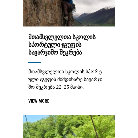
ᲛᲗᲐᲛᲡᲕᲚᲔᲚᲗᲐ ᲡᲙᲝᲚᲘᲡ
ᲡᲞᲝᲠᲢᲣᲚᲘ ᲯᲒᲣᲤᲘᲡ
ᲡᲐᲕᲐᲠᲯᲘᲨᲝ ᲨᲔᲙᲠᲔᲑᲐ
მთამსვლელთა სკოლის სპორტ
ული ჯგუფის მიმდინარე სავარჯი
შო შეკრება 22-25 მაისი,
VIEW MORE