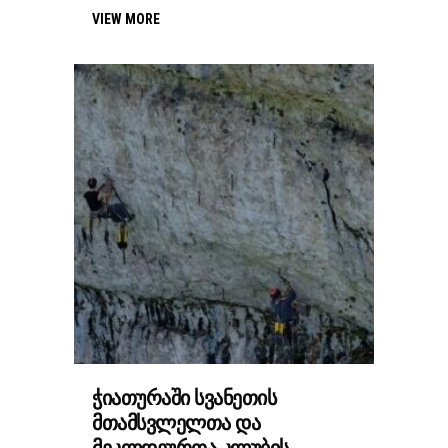
VIEW MORE
ᲭᲘᲐᲗᲣᲠᲐᲨᲘ ᲡᲕᲐᲜᲔᲗᲘᲡ
ᲛᲗᲐᲛᲡᲕᲚᲔᲚᲗᲐ ᲓᲐ
ᲛᲔᲙᲚᲓᲔᲣᲠᲗᲐ ᲙᲚᲣᲑᲘᲡ