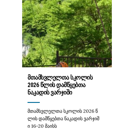
ᲛᲗᲐᲛᲡᲕᲚᲔᲚᲗᲐ ᲡᲙᲝᲚᲘᲡ
2026 ᲬᲚᲘᲡ ᲓᲐᲛᲬᲧᲔᲑᲗᲐ
ᲜᲐᲙᲐᲓᲘᲡ ᲕᲐᲠᲯᲘᲨᲘ
მთამსვლელთა სკოლის 2026 წ
ლის დამწყებთა ნაკადის ვარჯიშ
ი 16-20 მაისს