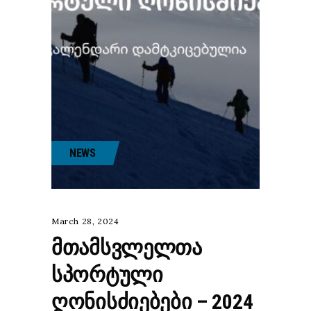
NEWS
March 28, 2024
ᲛᲗᲐᲛᲡᲕᲚᲔᲚᲗᲐ
ᲡᲞᲝᲠᲢᲣᲚᲘ
ᲦᲝᲜᲘᲡᲫᲘᲔᲑᲔᲑᲘ – 2024