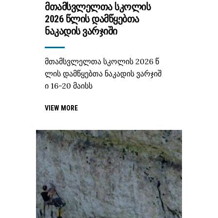
ᲛᲗᲐᲛᲡᲕᲚᲔᲚᲗᲐ ᲡᲙᲝᲚᲘᲡ
2026 ᲬᲚᲘᲡ ᲓᲐᲛᲬᲧᲔᲑᲗᲐ
ᲜᲐᲙᲐᲓᲘᲡ ᲕᲐᲠᲯᲘᲨᲘ
მთამსვლელთა სკოლის 2026 წ
ლის დამწყებთა ნაკადის ვარჯიშ
ი 16-20 მაისს
VIEW MORE