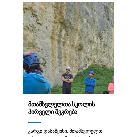
ᲛᲗᲐᲛᲡᲕᲚᲔᲚᲗᲐ ᲡᲙᲝᲚᲘᲡ
ᲞᲘᲠᲕᲔᲚᲘ ᲨᲔᲙᲠᲔᲑᲐ
კარგი დასაწყისი. მთამსვლელთ