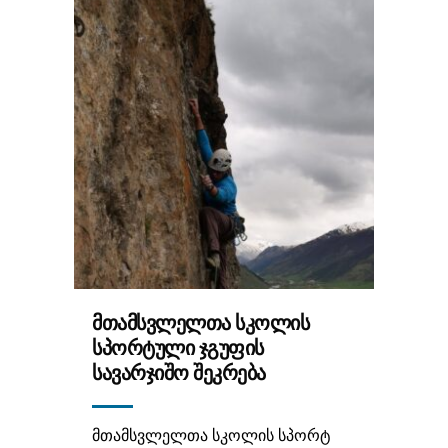
ᲛᲗᲐᲛᲡᲕᲚᲔᲚᲗᲐ ᲡᲙᲝᲚᲘᲡ
ᲡᲞᲝᲠᲢᲣᲚᲘ ᲯᲒᲣᲤᲘᲡ
ᲡᲐᲕᲐᲠᲯᲘᲨᲝ ᲨᲔᲙᲠᲔᲑᲐ
მთამსვლელთა სკოლის სპორტ