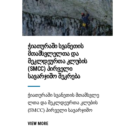
ᲭᲘᲐᲗᲣᲠᲐᲨᲘ ᲡᲕᲐᲜᲔᲗᲘᲡ
ᲛᲗᲐᲛᲡᲕᲚᲔᲚᲗᲐ ᲓᲐ
ᲛᲔᲙᲚᲓᲔᲣᲠᲗᲐ ᲙᲚᲣᲑᲘᲡ
(SMCC) ᲞᲘᲠᲕᲔᲚᲘ
ᲡᲐᲕᲐᲠᲯᲘᲨᲝ ᲨᲔᲙᲠᲔᲑᲐ
ჭიათურაში სვანეთის მთამსვლე
ლთა და მეკლდეურთა კლუბის
(SMCC) პირველი სავარჯიშო
VIEW MORE