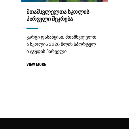
ᲛᲗᲐᲛᲡᲕᲚᲔᲚᲗᲐ ᲡᲙᲝᲚᲘᲡ
ᲞᲘᲠᲕᲔᲚᲘ ᲨᲔᲙᲠᲔᲑᲐ
კარგი დასაწყისი. მთამსვლელთ
ა სკოლის 2026 წლის სპორტულ
ი ჯგუფის პირველი
VIEW MORE