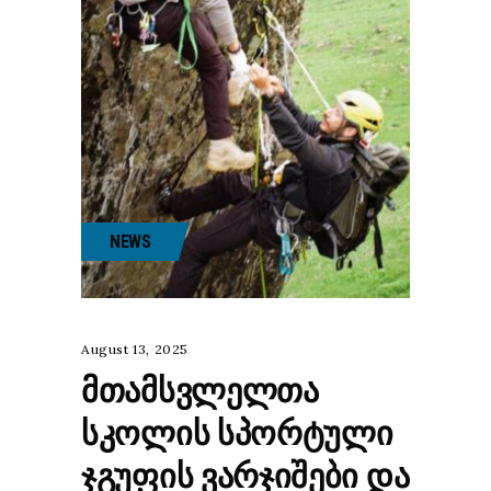
NEWS
August 13, 2025
ᲛᲗᲐᲛᲡᲕᲚᲔᲚᲗᲐ
ᲡᲙᲝᲚᲘᲡ ᲡᲞᲝᲠᲢᲣᲚᲘ
ᲯᲒᲣᲤᲘᲡ ᲕᲐᲠᲯᲘᲨᲔᲑᲘ ᲓᲐ