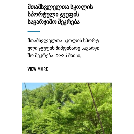
ᲛᲗᲐᲛᲡᲕᲚᲔᲚᲗᲐ ᲡᲙᲝᲚᲘᲡ
ᲡᲞᲝᲠᲢᲣᲚᲘ ᲯᲒᲣᲤᲘᲡ
ᲡᲐᲕᲐᲠᲯᲘᲨᲝ ᲨᲔᲙᲠᲔᲑᲐ
მთამსვლელთა სკოლის სპორტ
ული ჯგუფის მიმდინარე სავარჯი
შო შეკრება 22-25 მაისი,
VIEW MORE