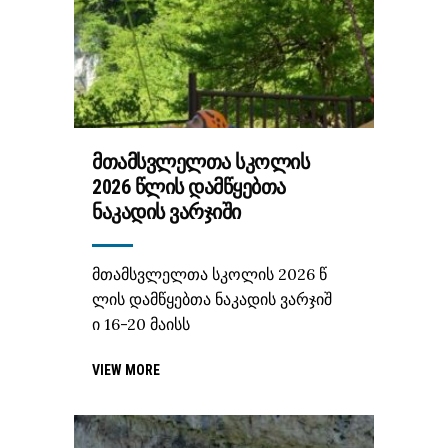
ᲛᲗᲐᲛᲡᲕᲚᲔᲚᲗᲐ ᲡᲙᲝᲚᲘᲡ
2026 ᲬᲚᲘᲡ ᲓᲐᲛᲬᲧᲔᲑᲗᲐ
ᲜᲐᲙᲐᲓᲘᲡ ᲕᲐᲠᲯᲘᲨᲘ
მთამსვლელთა სკოლის 2026 წ
ლის დამწყებთა ნაკადის ვარჯიშ
ი 16-20 მაისს
VIEW MORE