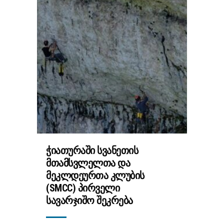
ᲭᲘᲐᲗᲣᲠᲐᲨᲘ ᲡᲕᲐᲜᲔᲗᲘᲡ
ᲛᲗᲐᲛᲡᲕᲚᲔᲚᲗᲐ ᲓᲐ
ᲛᲔᲙᲚᲓᲔᲣᲠᲗᲐ ᲙᲚᲣᲑᲘᲡ
(SMCC) ᲞᲘᲠᲕᲔᲚᲘ
ᲡᲐᲕᲐᲠᲯᲘᲨᲝ ᲨᲔᲙᲠᲔᲑᲐ