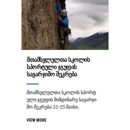
ᲛᲗᲐᲛᲡᲕᲚᲔᲚᲗᲐ ᲡᲙᲝᲚᲘᲡ
ᲡᲞᲝᲠᲢᲣᲚᲘ ᲯᲒᲣᲤᲘᲡ
ᲡᲐᲕᲐᲠᲯᲘᲨᲝ ᲨᲔᲙᲠᲔᲑᲐ
მთამსვლელთა სკოლის სპორტ
ული ჯგუფის მიმდინარე სავარჯი
შო შეკრება 22-25 მაისი,
VIEW MORE