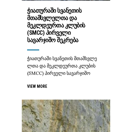
ᲭᲘᲐᲗᲣᲠᲐᲨᲘ ᲡᲕᲐᲜᲔᲗᲘᲡ
ᲛᲗᲐᲛᲡᲕᲚᲔᲚᲗᲐ ᲓᲐ
ᲛᲔᲙᲚᲓᲔᲣᲠᲗᲐ ᲙᲚᲣᲑᲘᲡ
(SMCC) ᲞᲘᲠᲕᲔᲚᲘ
ᲡᲐᲕᲐᲠᲯᲘᲨᲝ ᲨᲔᲙᲠᲔᲑᲐ
ჭიათურაში სვანეთის მთამსვლე
ლთა და მეკლდეურთა კლუბის
(SMCC) პირველი სავარჯიშო
VIEW MORE