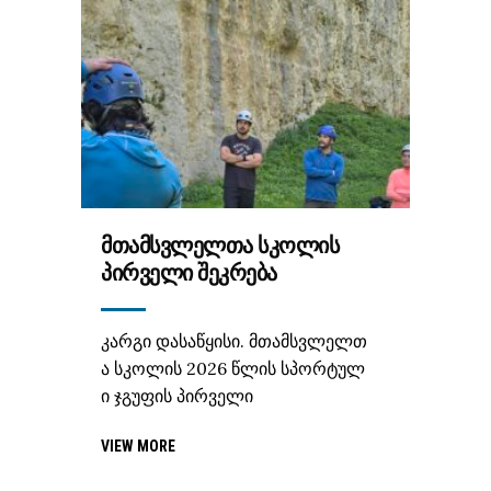
ᲛᲗᲐᲛᲡᲕᲚᲔᲚᲗᲐ ᲡᲙᲝᲚᲘᲡ
ᲞᲘᲠᲕᲔᲚᲘ ᲨᲔᲙᲠᲔᲑᲐ
კარგი დასაწყისი. მთამსვლელთ
ა სკოლის 2026 წლის სპორტულ
ი ჯგუფის პირველი
VIEW MORE