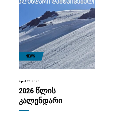
NEWS
April 17, 2026
2026 ᲬᲚᲘᲡ
ᲙᲐᲚᲔᲜᲓᲐᲠᲘ