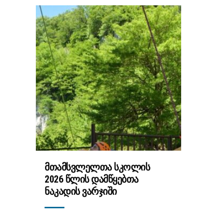
ᲛᲗᲐᲛᲡᲕᲚᲔᲚᲗᲐ ᲡᲙᲝᲚᲘᲡ
2026 ᲬᲚᲘᲡ ᲓᲐᲛᲬᲧᲔᲑᲗᲐ
ᲜᲐᲙᲐᲓᲘᲡ ᲕᲐᲠᲯᲘᲨᲘ